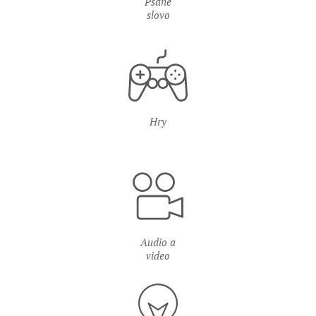
Psané
slovo
Hry
Audio a
video