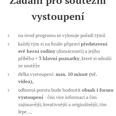
Zadání pro soutěžní
vystoupení
na úvod programu se vylosuje pořadí týmů
každý tým si na finále připraví
představení
své herní rodiny
(domácnosti) a jejího
příběhu +
3 hlavní poznatky
, které si odnáší
ze soutěže
délka vystoupení:
max. 10 minut (vč.
videa),
odborná porota bude hodnotit
obsah i formu
vystoupení
- čím více informací a čím
zajímavější, kreativnější a originálnější, tím
lépe...,