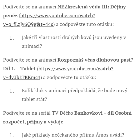
Podívejte se na animaci
NEZkreslená věda III: Dějiny
peněz
(
https://www.youtube.com/watch?
v=o_fLzJv6Q9g&t=44s
) a zodpovězte tuto otázku:
Jaké tři vlastnosti drahých kovů jsou uvedeny v
animaci?
Podívejte se na animaci
Rozpoznáš včas dluhovou past?
Díl 1. – Tablet
(
https://www.youtube.com/watch?
v=dv3bLTKKmc4
) a zodpovězte tu otázku:
Kolik kluk v animaci předpokládá, že bude nový
tablet stát?
Podívejte se na seriál TV Déčko
Bankovkovi – díl Osobní
rozpočet, příjmy a výdaje
Jaké příklady nečekaného příjmu Ámos uvádí?