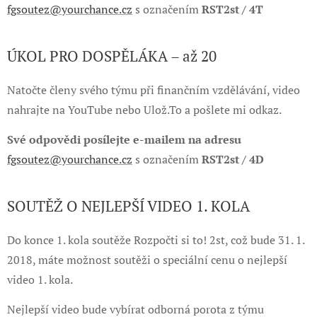
fgsoutez@yourchance.cz
s označením
RST2st / 4T
ÚKOL PRO DOSPĚLÁKA – až 20
Natočte členy svého týmu při finančním vzdělávání, video
nahrajte na YouTube nebo Ulož.To a pošlete mi odkaz.
Své odpovědi posílejte e-mailem na adresu
fgsoutez@yourchance.cz
s označením
RST2st / 4D
SOUTĚŽ O NEJLEPŠÍ VIDEO 1. KOLA
Do konce 1. kola soutěže Rozpočti si to! 2st, což bude 31. 1.
2018, máte možnost soutěži o speciální cenu o nejlepší
video 1. kola.
Nejlepší video bude vybírat odborná porota z týmu