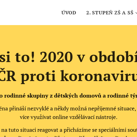
ÚVOD
2. STUPEŇ ZŠ A SŠ
si to! 2020 v obdob
ČR proti koronavir
o rodinné skupiny z dětských domovů a rodinné t
na přináší nezvyklé a někdy možná nepříjemné situace, ale
více využívat online vzdělávací nástroje.
na tuto situaci reagovat a přicházíme se speciálními so