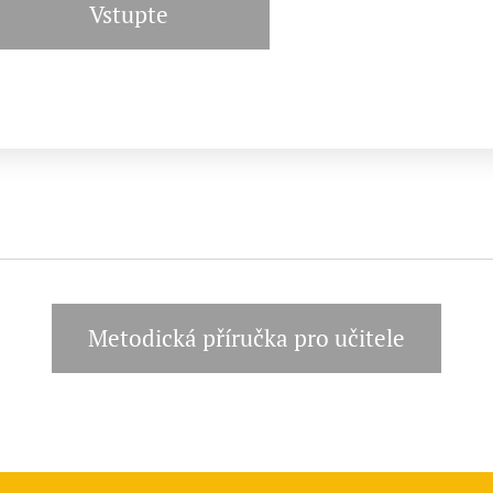
Vstupte
Metodická příručka pro učitele