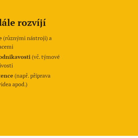
ále rozvíjí
e
(různými nástroji) a
macemi
odnikavosti
(vč. týmové
ivosti
tence
(např. příprava
videa apod.)