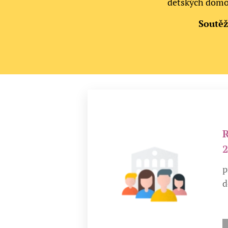
dětských domov
Soutěže
R
p
d