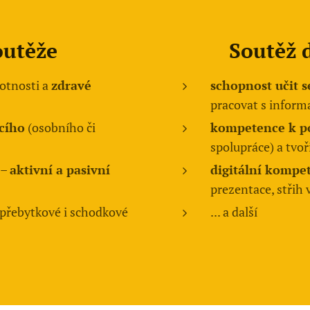
outěže
Soutěž d
otnosti a
zdravé
schopnost učit s
pracovat s infor
cího
(osobního či
kompetence k p
spolupráce) a tvoř
 –
aktivní a pasivní
digitální kompe
prezentace, střih 
přebytkové i schodkové
... a další