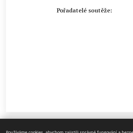
Pořadatelé soutěže:
Používáme cookies, abychom zajistili správné fungování a bezp