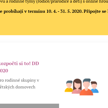
ů a rodinné týmy (rodiče/prarodiče a děti) s online hrou 
 probíhají v termínu 10. 4. - 31. 5. 2020. Připojte s
ozpočti si to! DD
2020
ro rodinné skupiny v
ětských domovech