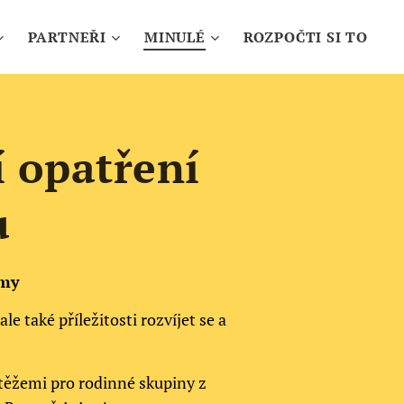
PARTNEŘI
MINULÉ
ROZPOČTI SI TO
í opatření
u
ýmy
 také příležitosti rozvíjet se a
utěžemi pro rodinné skupiny z