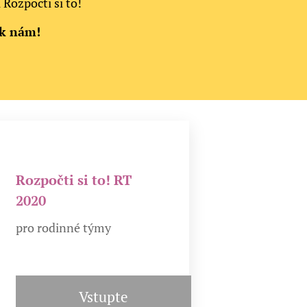
Rozpočti si to!
e k nám!
Rozpočti si to! RT
2020
pro rodinné týmy
Vstupte