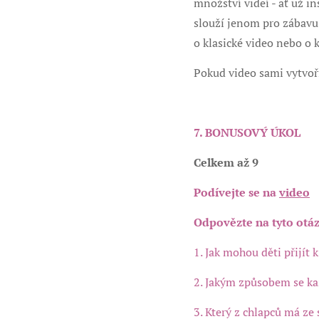
množství videí - ať už in
slouží jenom pro zábavu.
o klasické video nebo o
Pokud video sami vytvoří
7. BONUSOVÝ ÚKOL
Celkem až 9
Podívejte se na
video
Odpovězte na tyto otáz
1. Jak mohou děti přijít
2. Jakým způsobem se ka
3. Který z chlapců má ze