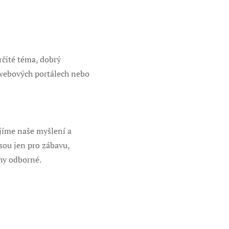
čité téma, dobrý
 webových portálech nebo
íjíme naše myšlení a
sou jen pro zábavu,
ihy odborné.