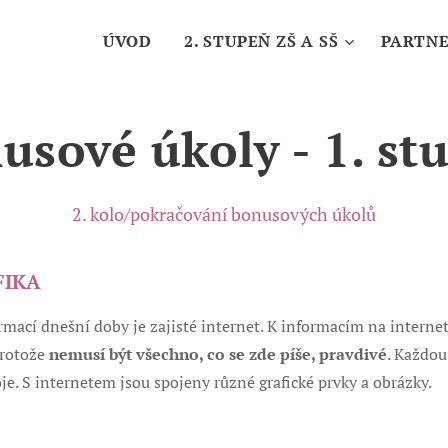
ÚVOD
2. STUPEŇ ZŠ A SŠ
PARTNE
usové úkoly - 1. st
2. kolo/pokračování bonusových úkolů
FIKA
ací dnešní doby je zajisté internet. K informacím na internet
protože
nemusí být všechno, co se zde píše, pravdivé
. Každou
oje. S internetem jsou spojeny různé grafické prvky a obrázky.