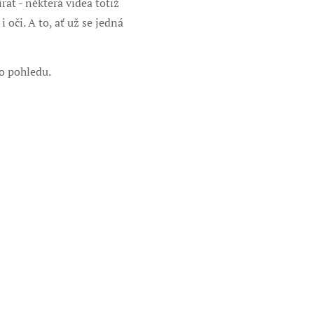
rat - některá videa totiž
oči. A to, ať už se jedná
ho pohledu.