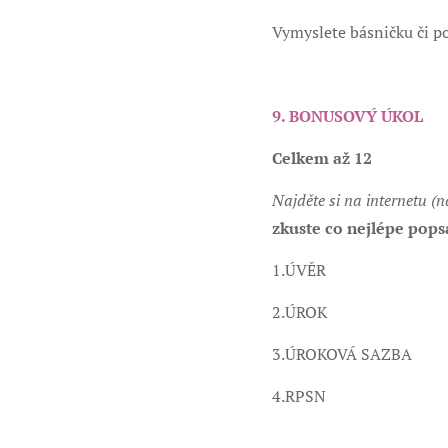
Vymyslete básničku či p
9. BONUSOVÝ ÚKOL
Celkem až 12
Najděte si na internetu (
zkuste co nejlépe popsa
1.ÚVĚR
2.ÚROK
3.ÚROKOVÁ SAZBA
4.RPSN