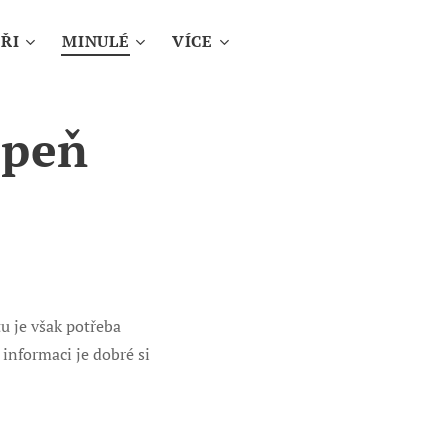
ŘI
MINULÉ
VÍCE
upeň
u je však potřeba
 informaci je dobré si