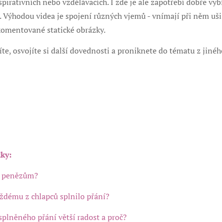
spirativních nebo vzdělávacích. I zde je ale zapotřebí dobře vybí
 Výhodou videa je spojení různých vjemů - vnímají při něm uši i 
 komentované statické obrázky.
te, osvojíte si další dovednosti a proniknete do tématu z jiné
ky:
 k penězům?
ždému z chlapců splnilo přání?
 splněného přání větší radost a proč?