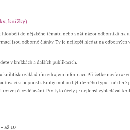
y, knížky)
 hlouběji do nějakého tématu nebo znát názor odborníků na ur
rmací jsou odborné články. Ty je nejlepší hledat na odborných
dete v knížkách a dalších publikacích.
u knihtisku základním zdrojem informací. Při četbě navíc rozv
jadřovací schopnosti. Knihy mohou být různého typu - některé j
í rozvoj či vzdělávání. Pro tyto účely je nejlepší vyhledávat kn
– až 10